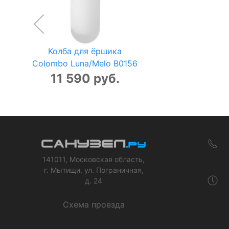
Колба для ёршика
Colombo Luna/Melo B0156
11 590 руб.
141011, Московская область,
г. Мытищи, ул. Пограничная,
д. 24
Схема проезда