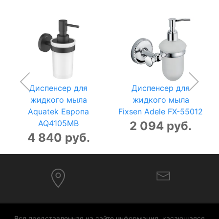
Диспенсер для
Диспенсер для
жидкого мыла
жидкого мыла
Aquatek Европа
Fixsen Adele FX-55012
AQ4105MB
2 094 руб.
4 840 руб.
Вся представленная на сайте информация, касающаяся