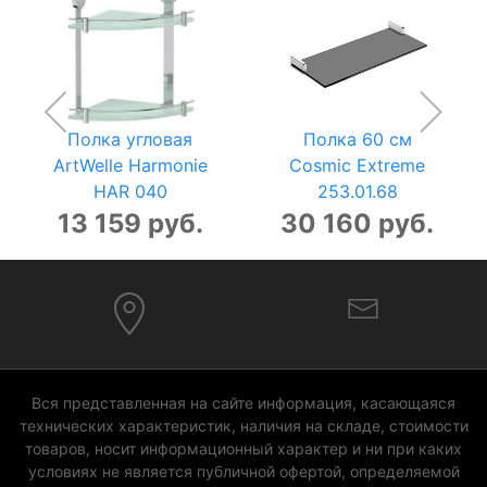
Полка угловая
Полка 60 см
ArtWelle Harmonie
Cosmic Extreme
HAR 040
253.01.68
13 159 руб.
30 160 руб.
Вся представленная на сайте информация, касающаяся
технических характеристик, наличия на складе, стоимости
товаров, носит информационный характер и ни при каких
условиях не является публичной офертой, определяемой