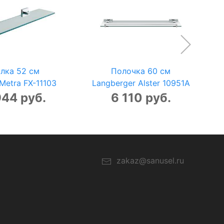
лка 52 см
Полочка 60 см
 Metra FX-11103
Langberger Alster 10951A
944 руб.
6 110 руб.
zakaz@sanusel.ru