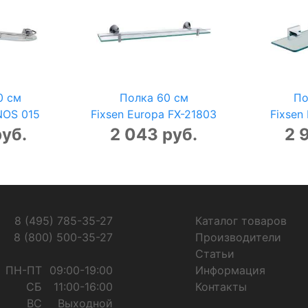
0 см
Полка 60 см
По
NOS 015
Fixsen Europa FX-21803
Fixsen
руб.
2 043 руб.
2 
8 (495) 785-35-27
Каталог товаров
8 (800) 500-35-27
Производители
Статьи
ПН-ПТ
09:00-19:00
Информация
СБ
11:00-16:00
Контакты
ВС
Выходной