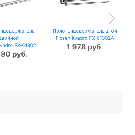
енцедержатель
Полотенцедержатель 2-ой
По
двойной
Fixsen Kvadro FX-61302A
Fi
Kvadro FX-61302
1 978 руб.
580 руб.