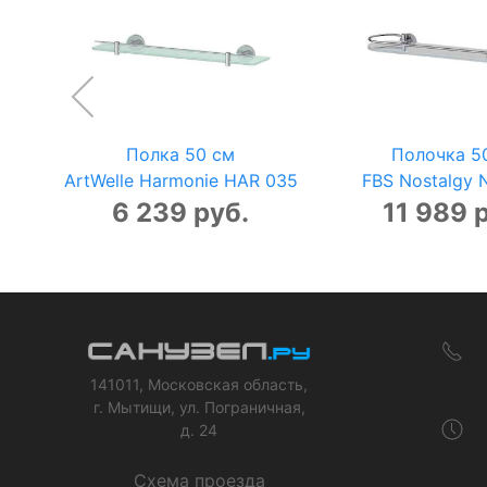
Полка 50 см
Полочка 5
ArtWelle Harmonie HAR 035
FBS Nostalgy 
6 239 руб.
11 989 
141011, Московская область,
г. Мытищи, ул. Пограничная,
д. 24
Схема проезда