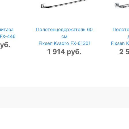
нитаза
Полотенцедержатель 60
Полот
 FX-446
см
Fixsen Kvadro FX-61301
Fixsen 
уб.
1 914 руб.
2 