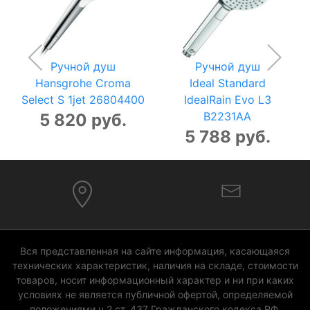
Ручной душ
Ручной душ
Hansgrohe Croma
Ideal Standard
Select S 1jet 26804400
IdealRain Evo L3
B2231AA
5 820 руб.
5 788 руб.
Вся представленная на сайте информация, касающаяся
технических характеристик, наличия на складе, стоимости
товаров, носит информационный характер и ни при каких
условиях не является публичной офертой, определяемой
положениями ч.2 ст. 437 Гражданского кодекса РФ.