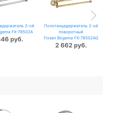
едержатель 2-ой
Полотенцедержатель 2-ой
По
ogema FX-78502A
поворотный
Fixsen Bogema FX-78502AG
F
346 руб.
2 662 руб.