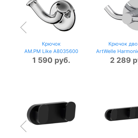
Крючок
Крючок дво
AM.PM Like A8035600
ArtWelle Harmon
1 590 руб.
2 289 р