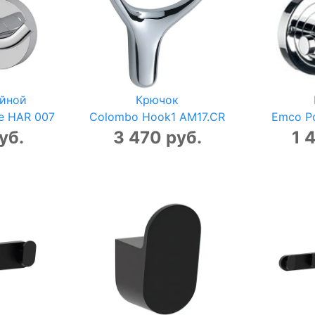
йной
Крючок
ie HAR 007
Colombo Hook1 AM17.CR
Emco Po
уб.
3 470 руб.
1 