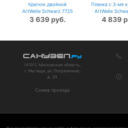
Крючок двойной
Планка с 3-мя 
ArtWelle Schwarz 7725
ArtWelle Schw
3 639 руб.
4 839 р
141011, Московская область,
г. Мытищи, ул. Пограничная,
д. 24
Схема проезда