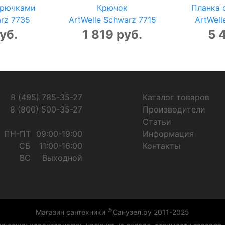
крючками
Крючок
Планка 
arz 7735
ArtWelle Schwarz 7715
ArtWell
уб.
1 819 руб.
5 
8 (495) 785-35-27
Каталог товаров
8 (800) 500-35-27
Производители
Статьи
ПН-ПТ
09:00-19:00
Информация
СБ
11:00-16:00
Контакты
ВС
Выходной
©
Магазин сантехники
Санузел.ру 2011-2025