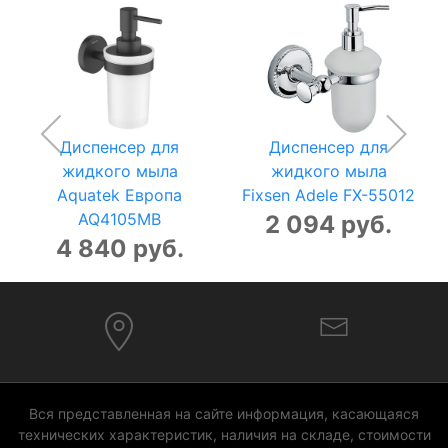
Диспенсер для
Диспенсер для
жидкого мыла
жидкого мыла
Aquatek Европа
Fixsen Adele FX-55012
AQ4105MB
2 094 руб.
4 840 руб.
Вся представленная на сайте информация, касающаяся
технических характеристик, наличия на складе, стоимости