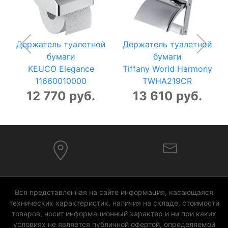
Держатель туалетной
Держатель туалетной
бумаги
бумаги
KEUCO Elegance
Tiffany World Harmony
11660010000
TWHA219CR
12 770 руб.
13 610 руб.
Вся представленная на сайте информация, касающаяся
технических характеристик, наличия на складе, стоимости
товаров, носит информационный характер и ни при каких
условиях не является публичной офертой, определяемой