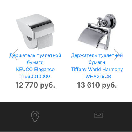
Держатель туалетной
Держатель туалетной
бумаги
бумаги
KEUCO Elegance
Tiffany World Harmony
11660010000
TWHA219CR
12 770 руб.
13 610 руб.