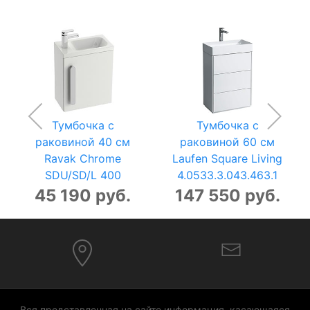
Тумбочка с
Тумбочка с
раковиной 40 см
раковиной 60 см
Ravak Chrome
Laufen Square Living
SDU/SD/L 400
4.0533.3.043.463.1
45 190 руб.
147 550 руб.
Вся представленная на сайте информация, касающаяся