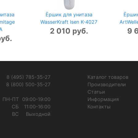
нитаза
Ёршик для унитаза
Ёршик
mitage
WasserKraft Isen K-4027
ArtWell
A
2 010 руб.
9 
руб.
8 (495) 785-35-27
Каталог товаров
8 (800) 500-35-27
Производители
Статьи
ПН-ПТ
09:00-19:00
Информация
СБ
11:00-16:00
Контакты
ВС
Выходной