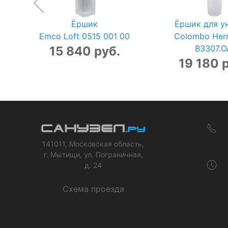
Ёршик
Ёршик для у
Emco Loft 0515 001 00
Colombo Her
B3307.O
15 840 руб.
19 180 
141011, Московская область,
г. Мытищи, ул. Пограничная,
д. 24
Схема проезда