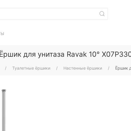
ТЫ
Ёршик для унитаза Ravak 10° X07P33
Туалетные ёршики
Настенные ёршики
Ёршик д