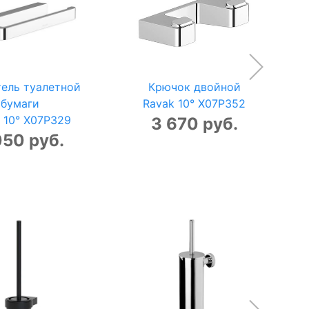
ель туалетной
Крючок двойной
бумаги
Ravak 10° X07P352
 10° X07P329
3 670 руб.
050 руб.