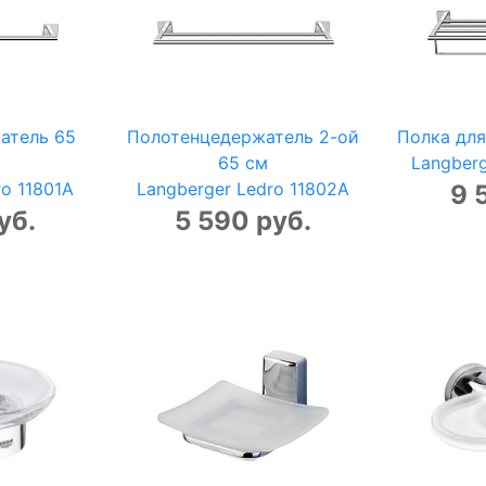
атель 65
Полотенцедержатель 2-ой
Полка для
65 см
Langberg
ro 11801A
Langberger Ledro 11802A
9 
уб.
5 590 руб.