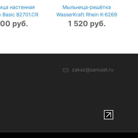
ица настенная
Мыльница-решётка
 Basic B2701.CR
WasserKraft Rhein K-6269
100 руб.
1 520 руб.
zakaz@sanusel.ru