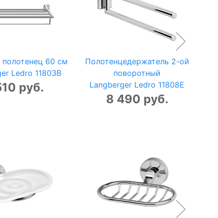
 полотенец 60 см
Полотенцедержатель 2-ой
er Ledro 11803B
поворотный
Langberger Ledro 11808E
L
510 руб.
8 490 руб.