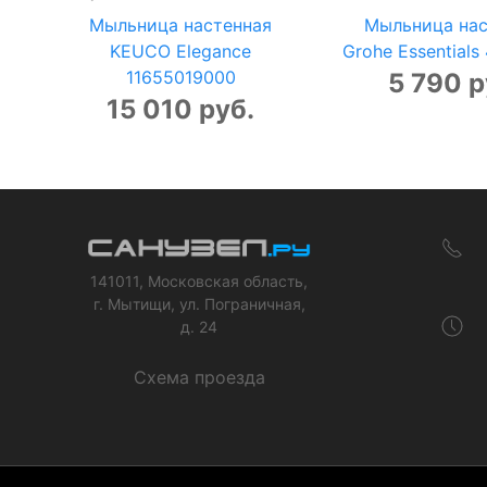
Мыльница настенная
Мыльница нас
KEUCO Elegance
Grohe Essential
11655019000
5 790 р
15 010 руб.
141011, Московская область,
г. Мытищи, ул. Пограничная,
д. 24
Схема проезда