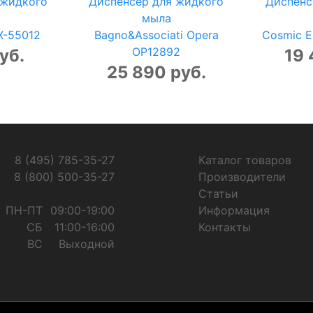
 жидкого
Диспенсер для жидкого
Диспенс
мыла
FX-55012
Bagno&Associati Opera
Cosmic E
OP12892
уб.
19 
25 890 руб.
8 (495) 785-35-27
Каталог товаров
8 (800) 500-35-27
Производители
Статьи
ПН-ПТ
09:00-19:00
Информация
СБ
11:00-16:00
Контакты
ВС
Выходной