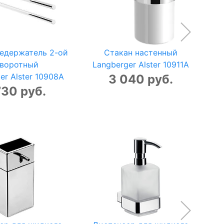
едержатель 2-ой
Стакан настенный
воротный
Langberger Alster 10911A
L
er Alster 10908A
3 040 руб.
730 руб.