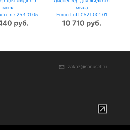
ер для жидкого
Диспенсер для жидкого
мыла
мыла
xtreme 253.01.05
Emco Loft 0521 001 01
440 руб.
10 710 руб.
zakaz@sanusel.ru