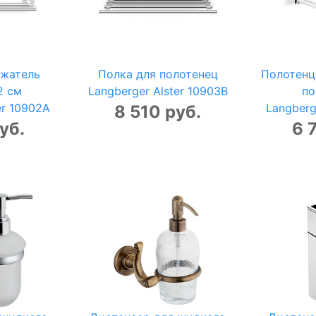
жатель
Полка для полотенец
Полотенц
2 см
Langberger Alster 10903B
по
er 10902A
Langberg
8 510 руб.
уб.
6 