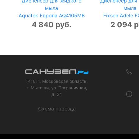
Диспенсер для жидкого
Диспенсер для
мыла
мыла
Aquatek Европа AQ4105MB
Fixsen Adele 
4 840 руб.
2 094 р
141011, Московская область,
г. Мытищи, ул. Пограничная,
д. 24
Схема проезда