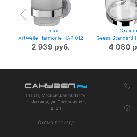
Стакан
Стакан
ArtWelle Harmonie HAR 012
Geesa Standard 
2 939 руб.
4 080 р
141011, Московская область,
г. Мытищи, ул. Пограничная,
д. 24
Схема проезда