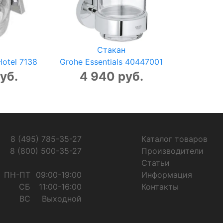
Стакан
Hotel 7138
Grohe Essentials 40447001
уб.
4 940 руб.
8 (495) 785-35-27
Каталог товаров
8 (800) 500-35-27
Производители
Статьи
ПН-ПТ
09:00-19:00
Информация
СБ
11:00-16:00
Контакты
ВС
Выходной