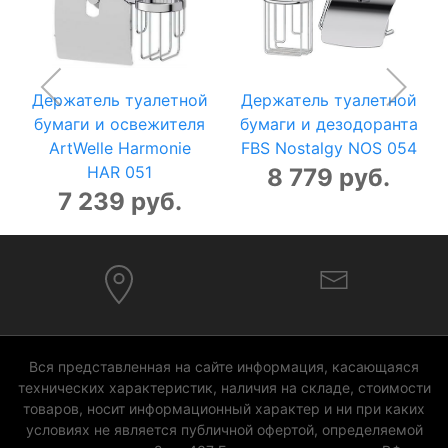
Держатель туалетной
Держатель туалетной
бумаги и освежителя
бумаги и дезодоранта
ArtWelle Harmonie
FBS Nostalgy NOS 054
HAR 051
8 779 руб.
7 239 руб.
Вся представленная на сайте информация, касающаяся
технических характеристик, наличия на складе, стоимости
товаров, носит информационный характер и ни при каких
условиях не является публичной офертой, определяемой