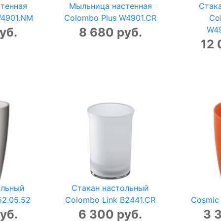
тенная
Мыльница настенная
Стак
W4901.NM
Colombo Plus W4901.CR
Co
W49
уб.
8 680 руб.
12 
ольный
Стакан настольный
52.05.52
Colombo Link B2441.CR
Cosmic 
уб.
6 300 руб.
3 