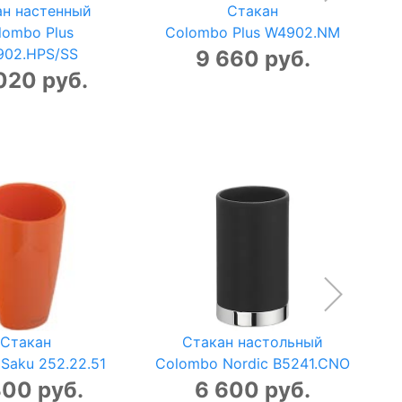
ан настенный
Стакан
lombo Plus
Colombo Plus W4902.NM
C
02.HPS/SS
9 660 руб.
020 руб.
Стакан
Стакан настольный
Saku 252.22.51
Colombo Nordic B5241.CNO
300 руб.
6 600 руб.