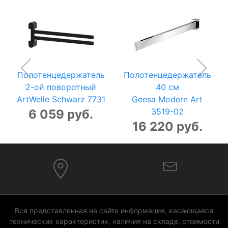
Полотенцедержатель
Полотенцедержатель
2-ой поворотный
40 см
ArtWelle Schwarz 7731
Geesa Modern Art
3519-02
6 059 руб.
16 220 руб.
Вся представленная на сайте информация, касающаяся
технических характеристик, наличия на складе, стоимости