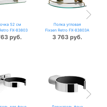
очка 52 см
Полка угловая
Retro FX-83803
Fixsen Retro FX-83803A
763 руб.
3 763 руб.
тель для фена
Держатель фена