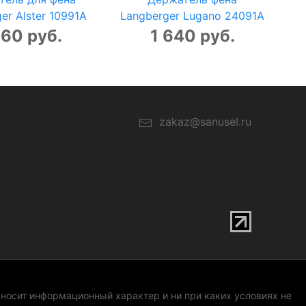
er Alster 10991A
Langberger Lugano 24091A
160 руб.
1 640 руб.
zakaz@sanusel.ru
 носит информационный характер и ни при каких условиях не