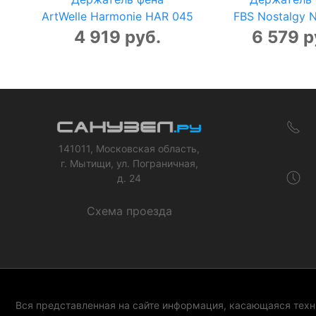
ArtWelle Harmonie HAR 045
FBS Nostalgy 
4 919 руб.
6 579 р
141011, Московская область,
г. Мытищи, ул. Пограничная,
д. 24
Схема проезда
Вся представленная на сайте информация, касающаяся техни