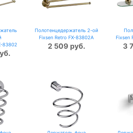
жатель
Полотенцедержатель 2-ой
Пол
й
Fixsen Retro FX-83802A
Fixsen 
FX-83802
2 509 руб.
3 
уб.
фена
Держатель фена
Держа