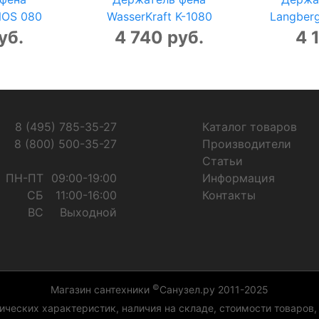
NOS 080
WasserKraft K-1080
Langberg
уб.
4 740 руб.
4 
8 (495) 785-35-27
Каталог товаров
8 (800) 500-35-27
Производители
Статьи
ПН-ПТ
09:00-19:00
Информация
СБ
11:00-16:00
Контакты
ВС
Выходной
©
Магазин сантехники
Санузел.ру 2011-2025
ческих характеристик, наличия на складе, стоимости товаров,