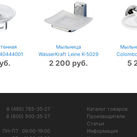
тенная
Мыльница
Мыльн
s 40444001
WasserKraft Leine K-5029
Colombo
уб.
2 200 руб.
5 
8 (495) 785-35-27
Каталог товаров
8 (800) 500-35-27
Производители
Статьи
ПН-ПТ
09:00-19:00
Информация