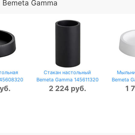
ы Bemeta Gamma
тольная
Стакан настольный
Мыльни
145608320
Bemeta Gamma 145611320
Bemeta 
уб.
2 224 руб.
1 