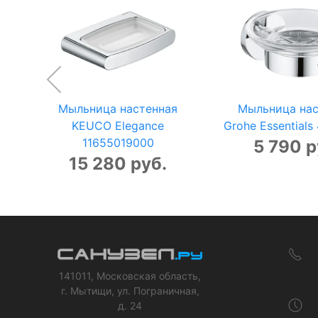
Мыльница настенная
Мыльница нас
KEUCO Elegance
Grohe Essential
11655019000
5 790 р
15 280 руб.
141011, Московская область,
г. Мытищи, ул. Пограничная,
д. 24