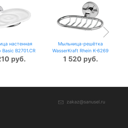
ица настенная
Мыльница-решётка
 Basic B2701.CR
WasserKraft Rhein K-6269
210 руб.
1 520 руб.
zakaz@sanusel.ru