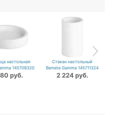
ца настольная
Стакан настольный
Gamma 145708320
Bemeta Gamma 145711324
Be
780 руб.
2 224 руб.