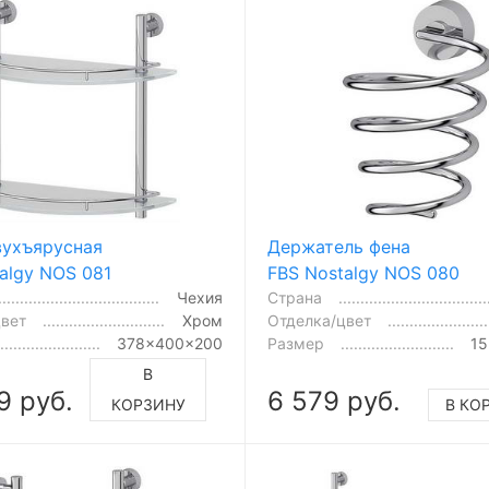
вухъярусная
Держатель фена
algy NOS 081
FBS Nostalgy NOS 080
Чехия
Страна
цвет
Хром
Отделка/цвет
378x400x200
Размер
15
В
9 руб.
6 579 руб.
КОРЗИНУ
В КО