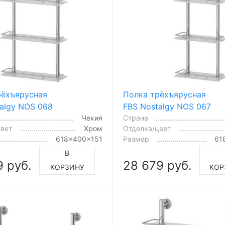
рёхъярусная
Полка трёхъярусная
algy NOS 068
FBS Nostalgy NOS 067
Чехия
Страна
цвет
Хром
Отделка/цвет
618x400x151
Размер
61
В
9 руб.
28 679 руб.
КОРЗИНУ
КОР