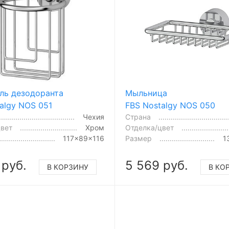
ль дезодоранта
Мыльница
algy NOS 051
FBS Nostalgy NOS 050
Чехия
Страна
цвет
Хром
Отделка/цвет
117x89x116
Размер
1
 руб.
5 569 руб.
В КОРЗИНУ
В КО