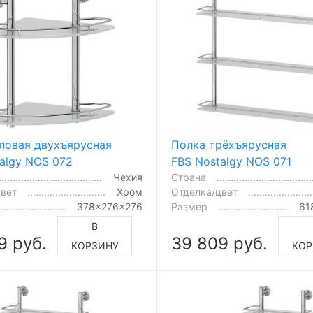
гловая двухъярусная
Полка трёхъярусная
algy NOS 072
FBS Nostalgy NOS 071
Чехия
Страна
цвет
Хром
Отделка/цвет
378x276x276
Размер
61
В
9 руб.
39 809 руб.
КОРЗИНУ
КОР