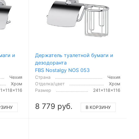
маги и
Держатель туалетной бумаги и
дезодоранта
FBS Nostalgy NOS 053
Чехия
Страна
Чехия
Хром
Отделка/цвет
Хром
1x118x116
Размер
241x118x116
8 779 руб.
РЗИНУ
В КОРЗИНУ