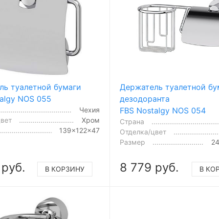
ль туалетной бумаги
Держатель туалетной бу
algy NOS 055
дезодоранта
Чехия
FBS Nostalgy NOS 054
цвет
Хром
Страна
139x122x47
Отделка/цвет
Размер
24
 руб.
8 779 руб.
В КОРЗИНУ
В КО