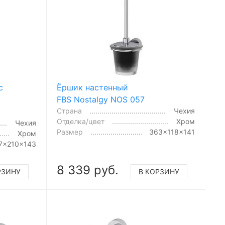
с
Ёршик настенный
FBS Nostalgy NOS 057
Страна
Чехия
Отделка/цвет
Хром
Чехия
Размер
363x118x141
Хром
7x210x143
8 339 руб.
РЗИНУ
В КОРЗИНУ