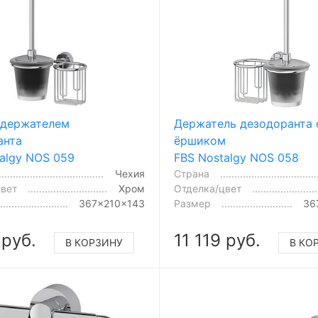
 держателем
Держатель дезодоранта 
анта
ёршиком
algy NOS 059
FBS Nostalgy NOS 058
Чехия
Страна
цвет
Хром
Отделка/цвет
367x210x143
Размер
36
 руб.
11 119 руб.
В КОРЗИНУ
В КО