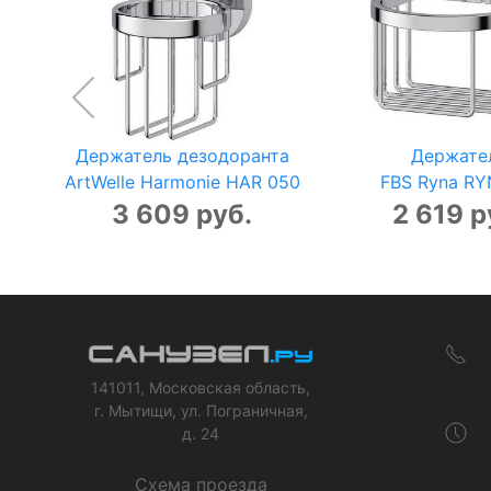
Держатель дезодоранта
Держате
ArtWelle Harmonie HAR 050
FBS Ryna RY
3 609 руб.
2 619 р
141011, Московская область,
г. Мытищи, ул. Пограничная,
д. 24
Схема проезда