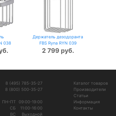
ль
Держатель дезодоранта
N 038
FBS Ryna RYN 039
уб.
2 799 руб.
8 (495) 785-35-27
Каталог товаров
8 (800) 500-35-27
Производители
Статьи
ПН-ПТ
09:00-19:00
Информация
СБ
11:00-16:00
Контакты
ВС
Выходной