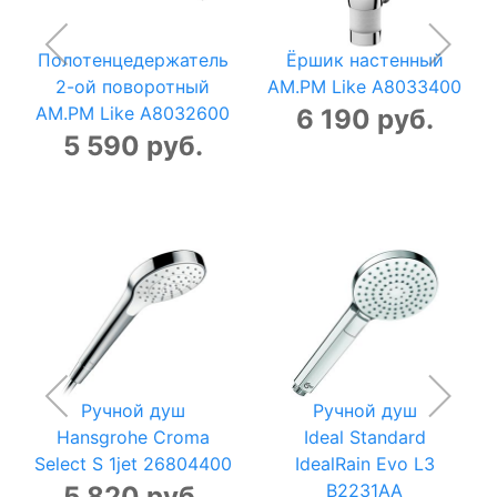
Полотенцедержатель
Ёршик настенный
2-ой поворотный
AM.PM Like A8033400
AM.PM Like A8032600
6 190 руб.
5 590 руб.
Ручной душ
Ручной душ
Hansgrohe Croma
Ideal Standard
Select S 1jet 26804400
IdealRain Evo L3
B2231AA
5 820 руб.