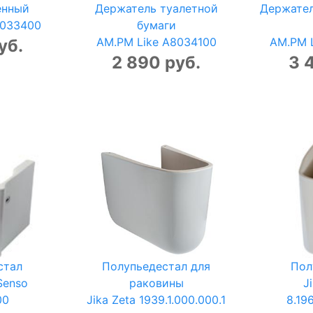
енный
Держатель туалетной
Держател
8033400
бумаги
AM.PM Like A8034100
AM.PM 
уб.
2 890 руб.
3 
стал
Полупьедестал для
Пол
Senso
раковины
J
00
Jika Zeta 1939.1.000.000.1
8.196