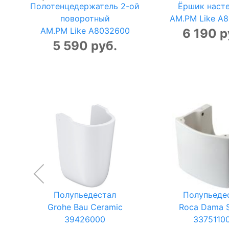
Полотенцедержатель 2-ой
Ёршик наст
поворотный
AM.PM Like A
AM.PM Like A8032600
6 190 р
5 590 руб.
Полупьедестал
Полупьеде
Grohe Bau Ceramic
Roca Dama 
39426000
3375110