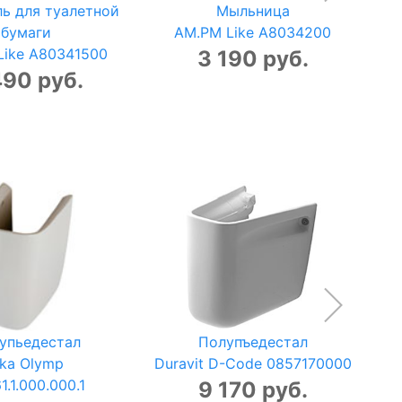
ь для туалетной
Мыльница
бумаги
AM.PM Like A8034200
Like A80341500
3 190 руб.
490 руб.
упьедестал
Полупъедестал
ika Olymp
Duravit D-Code 0857170000
1.1.000.000.1
9 170 руб.