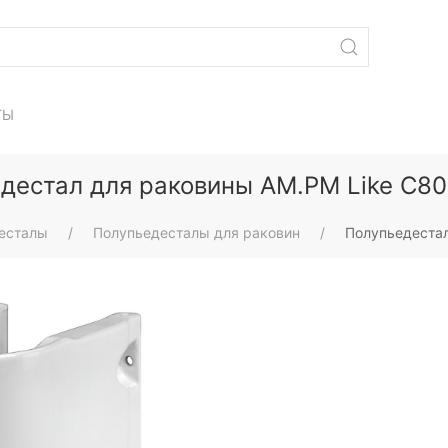
ТЫ
дестал для раковины AM.PM Like C
есталы
Полупьедесталы для раковин
Полупьедеста