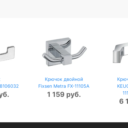
к
Крючок двойной
Крю
18106032
Fixsen Metra FX-11105A
KEUC
11
уб.
1 159 руб.
6 