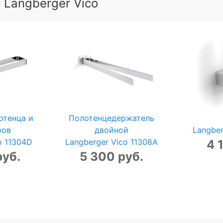
 Langberger Vico
отенца и
Полотенцедержатель
ров
двойной
Langber
o 11304D
Langberger Vico 11308A
4 
руб.
5 300 руб.