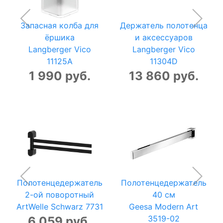
Запасная колба для
Держатель полотенца
ёршика
и аксессуаров
Langberger Vico
Langberger Vico
11125A
11304D
1 990 руб.
13 860 руб.
Полотенцедержатель
Полотенцедержатель
2-ой поворотный
40 см
ArtWelle Schwarz 7731
Geesa Modern Art
3519-02
6 059 руб.