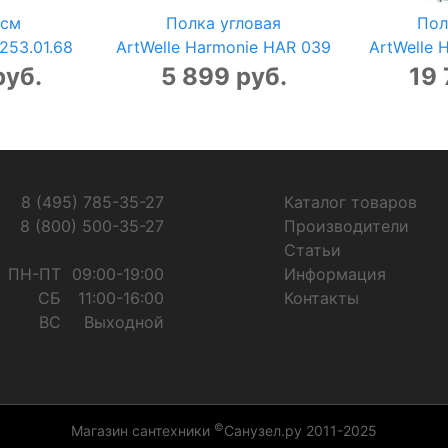
 см
Полка угловая
Пол
253.01.68
ArtWelle Harmonie HAR 039
ArtWelle 
руб.
5 899 руб.
19 
8 (495) 785-35-27
Каталог товаров
8 (800) 500-35-27
Производители
Статьи
ПН-ПТ
09:00-19:00
Информация
СБ
11:00-16:00
Контакты
ВС
Выходной
©
Магазин сантехники
Санузел.ру 2011-2025